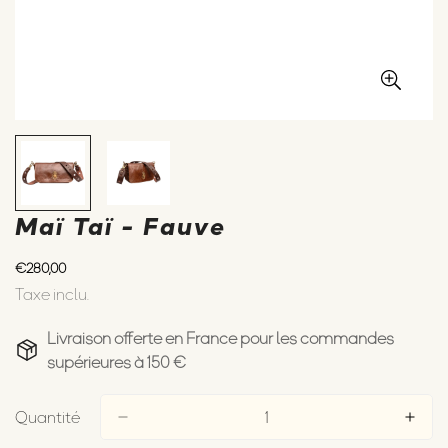
Maï Taï - Fauve
Prix
€280,00
Taxe inclu.
habituel
Livraison offerte en France pour les commandes
supérieures à 150 €
Quantité