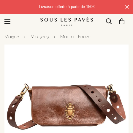
Livraison offerte à partir de 150€
Maison
Mini sacs
Maï Taï - Fauve