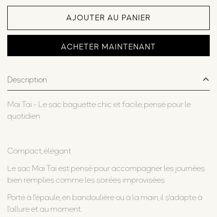
AJOUTER AU PANIER
ACHETER MAINTENANT
Description
Maï Taï - Le sac baguette chic et facile, pensé pour le
quotidien
Compact, élégant
Le sac Maï Taï est pensé pour accompagner les journées
bien remplies comme les soirées improvisées.
Porté à l'épaule, en bandoulière ou à la main, il s'adapte à
l'allure et au moment.